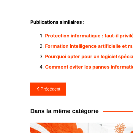
Publications similaires :
Protection informatique : faut-il privi
Formation intelligence artificielle e
Pourquoi opter pour un logiciel spéci
Comment éviter les pannes informati
Navigation
Précédent
de
l’article
Dans la même catégorie