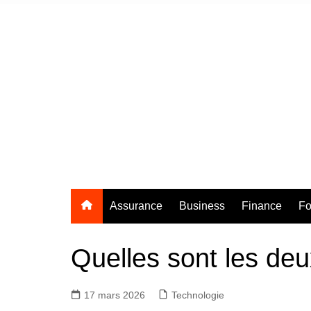
Aller
au
contenu
Assurance
Business
Finance
Fo
Quelles sont les deu
17 mars 2026
Technologie