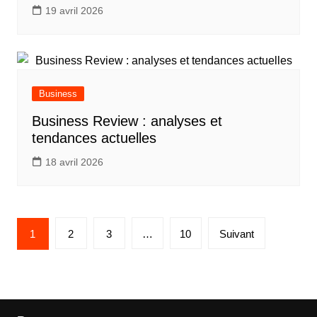
19 avril 2026
Business
Business Review : analyses et
tendances actuelles
18 avril 2026
Pagination
1
2
3
…
10
Suivant
des
publications