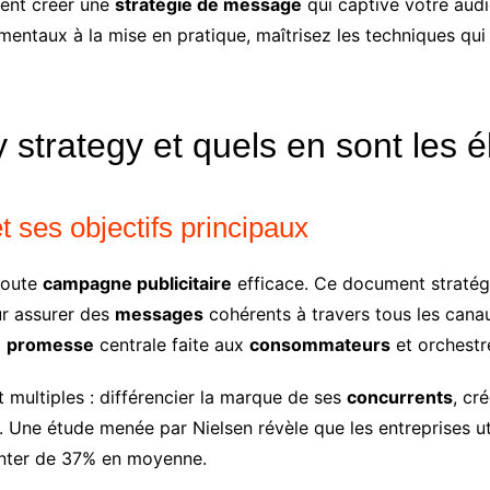
ent créer une
stratégie de message
qui captive votre aud
mentaux à la mise en pratique, maîtrisez les techniques qu
 strategy et quels en sont les 
et ses objectifs principaux
toute
campagne publicitaire
efficace. Ce document stratégiq
r assurer des
messages
cohérents à travers tous les can
a
promesse
centrale faite aux
consommateurs
et orchestr
 multiples : différencier la marque de ses
concurrents
, cr
 Une étude menée par Nielsen révèle que les entreprises ut
enter de 37% en moyenne.