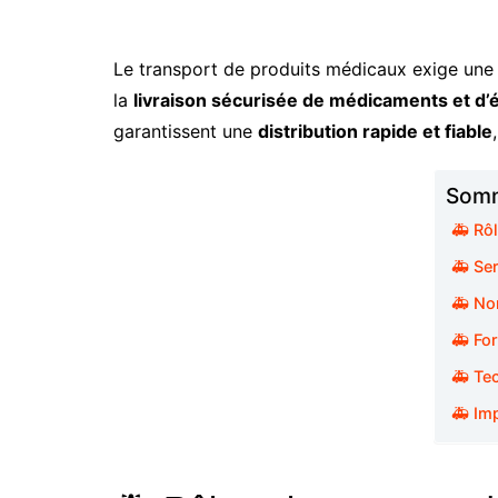
Le transport de produits médicaux exige un
la
livraison sécurisée de médicaments et d’é
garantissent une
distribution rapide et fiable
Somm
🚑 Rô
🚑 Ser
🚑 No
🚑 For
🚑 Te
🚑 Im