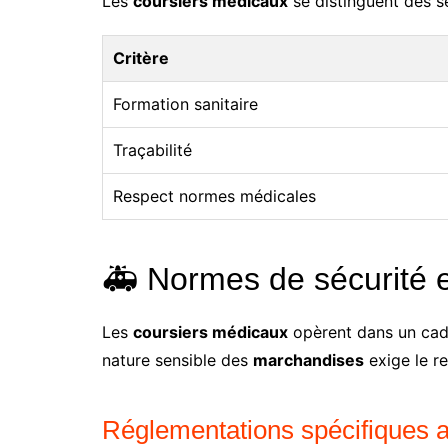
Les
coursiers médicaux
se distinguent des se
Critère
Formation sanitaire
Traçabilité
Respect normes médicales
🚑 Normes de sécurité e
Les
coursiers médicaux
opèrent dans un cadre
nature sensible des
marchandises
exige le re
Réglementations spécifiques a