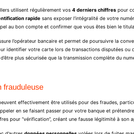
llers utilisent régulièrement vos
4 derniers chiffres
pour co
ntification rapide
sans exposer l’intégralité de votre numé
el au bon compte et confirmer que vous êtes bien le titulai
ure l’opérateur bancaire et permet de poursuivre la conver
pour identifier votre carte lors de transactions disputées
d’être plus sécurisée que la transmission complète du numé
n frauduleuse
euvent effectivement être utilisés pour des fraudes, parti
ppeler en se faisant passer pour votre banque et prétendr
fres pour “vérification”, créant une fausse légitimité à son 
ec d’autres
données personnelles
volées lors de fuites mas