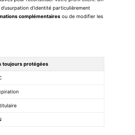
’usurpation d’identité particulièrement
rmations complémentaires
ou de modifier les
 toujours protégées
C
xpiration
itulaire
N