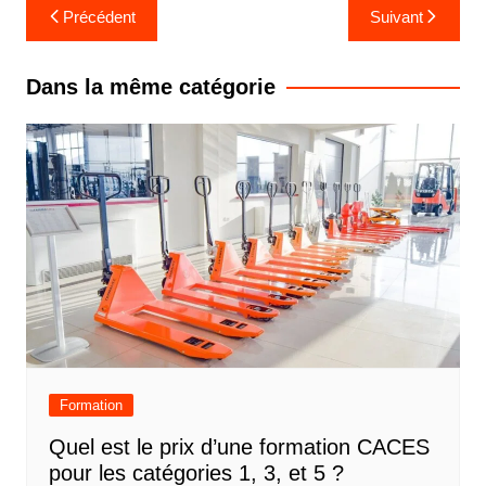
Navigation
Précédent
Suivant
de
l’article
Dans la même catégorie
Formation
Quel est le prix d’une formation CACES
pour les catégories 1, 3, et 5 ?