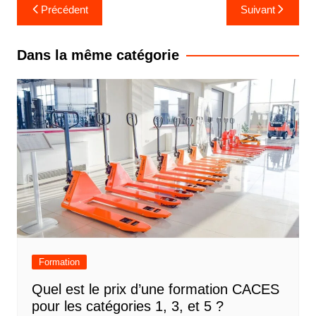
Navigation
Précédent
Suivant
de
l’article
Dans la même catégorie
Formation
Quel est le prix d’une formation CACES
pour les catégories 1, 3, et 5 ?