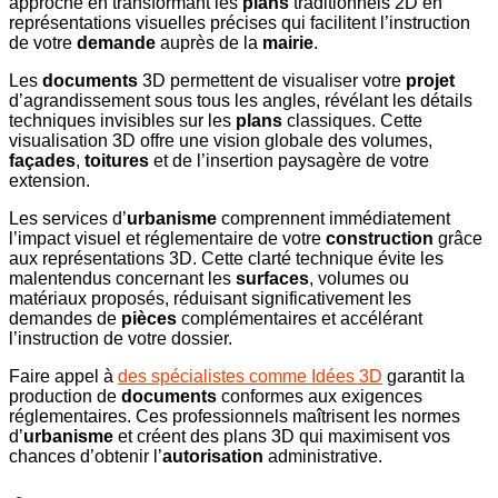
approche en transformant les
plans
traditionnels 2D en
représentations visuelles précises qui facilitent l’instruction
de votre
demande
auprès de la
mairie
.
Les
documents
3D permettent de visualiser votre
projet
d’agrandissement sous tous les angles, révélant les détails
techniques invisibles sur les
plans
classiques. Cette
visualisation 3D offre une vision globale des volumes,
façades
,
toitures
et de l’insertion paysagère de votre
extension.
Les services d’
urbanisme
comprennent immédiatement
l’impact visuel et réglementaire de votre
construction
grâce
aux représentations 3D. Cette clarté technique évite les
malentendus concernant les
surfaces
, volumes ou
matériaux proposés, réduisant significativement les
demandes de
pièces
complémentaires et accélérant
l’instruction de votre dossier.
Faire appel à
des spécialistes comme Idées 3D
garantit la
production de
documents
conformes aux exigences
réglementaires. Ces professionnels maîtrisent les normes
d’
urbanisme
et créent des plans 3D qui maximisent vos
chances d’obtenir l’
autorisation
administrative.