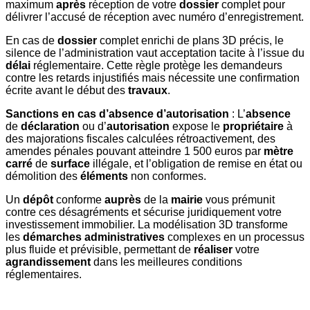
maximum
après
réception de votre
dossier
complet pour
délivrer l’accusé de réception avec numéro d’enregistrement.
En cas de
dossier
complet enrichi de plans 3D précis, le
silence de l’administration vaut acceptation tacite à l’issue du
délai
réglementaire. Cette règle protège les demandeurs
contre les retards injustifiés mais nécessite une confirmation
écrite avant le début des
travaux
.
Sanctions en cas d’absence d’autorisation
: L’
absence
de
déclaration
ou d’
autorisation
expose le
propriétaire
à
des majorations fiscales calculées rétroactivement, des
amendes pénales pouvant atteindre 1 500 euros par
mètre
carré
de
surface
illégale, et l’obligation de remise en état ou
démolition des
éléments
non conformes.
Un
dépôt
conforme
auprès
de la
mairie
vous prémunit
contre ces désagréments et sécurise juridiquement votre
investissement immobilier. La modélisation 3D transforme
les
démarches
administratives
complexes en un processus
plus fluide et prévisible, permettant de
réaliser
votre
agrandissement
dans les meilleures conditions
réglementaires.