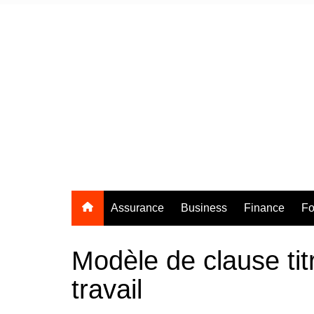
Aller
au
contenu
Assurance
Business
Finance
Fo
Modèle de clause tit
travail