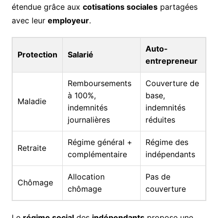
étendue grâce aux
cotisations sociales
partagées
avec leur
employeur
.
Auto-
Protection
Salarié
entrepreneur
Remboursements
Couverture de
à 100%,
base,
Maladie
indemnités
indemnités
journalières
réduites
Régime général +
Régime des
Retraite
complémentaire
indépendants
Allocation
Pas de
Chômage
chômage
couverture
Le
régime social
des
indépendants
propose une