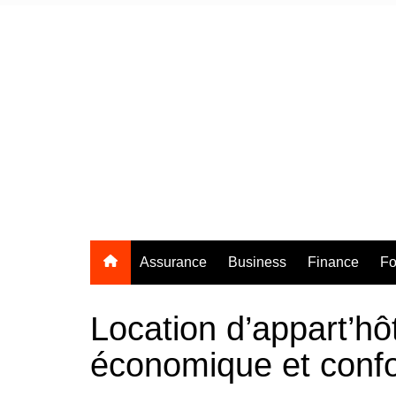
Aller
au
contenu
Assurance
Business
Finance
Fo
Location d’appart’hô
économique et confo