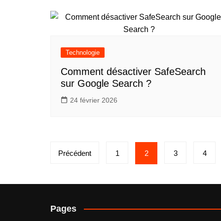
Technologie
Comment désactiver SafeSearch
sur Google Search ?
24 février 2026
Pagination
Précédent
1
2
3
4
des
publications
Pages